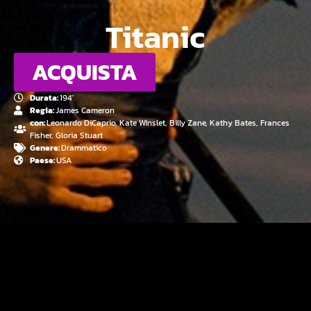
Titanic
ACQUISTA
Durata:
194'
Regia:
James Cameron
con:
Leonardo DiCaprio, Kate Winslet, Billy Zane, Kathy Bates, Frances
Fisher, Gloria Stuart
Genere:
Drammatico
Paese:
USA