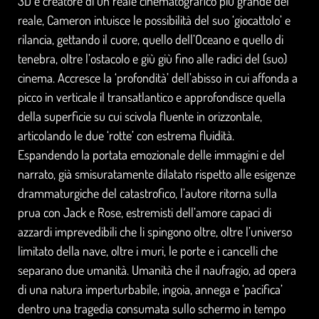
3D e creatore di un reale cinematografico più grande del
reale, Cameron intuisce le possibilità del suo ‘giocattolo’ e
rilancia, gettando il cuore, quello dell’Oceano e quello di
tenebra, oltre l’ostacolo e giù giù fino alle radici del (suo)
cinema. Accresce la ‘profondità’ dell’abisso in cui affonda a
picco in verticale il transatlantico e approfondisce quella
della superficie su cui scivola fluente in orizzontale,
articolando le due ‘rotte’ con estrema fluidità.
Espandendo la portata emozionale delle immagini e del
narrato, già smisuratamente dilatato rispetto alle esigenze
drammaturgiche del catastrofico, l’autore ritorna sulla
prua con Jack e Rose, estremisti dell’amore capaci di
azzardi imprevedibili che li spingono oltre, oltre l’universo
limitato della nave, oltre i muri, le porte e i cancelli che
separano due umanità. Umanità che il naufragio, ad opera
di una natura imperturbabile, ingoia, annega e ‘pacifica’
dentro una tragedia consumata sullo schermo in tempo