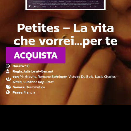
Petites – La vita
che vorrei…per te
ACQUISTA
Durata:
90'
Regia:
Julie Lerat-Gersant
con:
Pili Groyne, Romane Bohringer, Victoire Du Bois, Lucie Charles-
Alfred, Suzanne Roy-Lerat
Genere:
Drammatico
Paese:
Francia